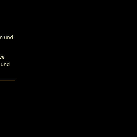
in und
ive
 und