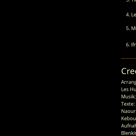
Le
M
If
Cre
Arran
Les Hu
Musik
Texte:
Naour 
Kebou
Aufnah
Blenk