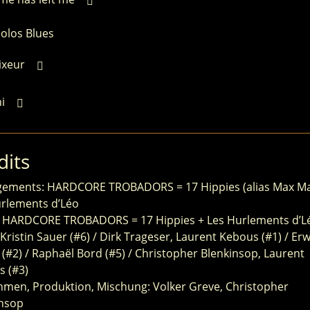
olos Blues
ixeur
ni
dits
gements: HARDCORE TROBADORS = 17 Hippies (alias Max Man
rlements d’Léo
: HARDCORE TROBADORS = 17 Hippies + Les Hurlements d’L
 Kristin Sauer (#6) / Dirk Trageser, Laurent Kebous (#1) / Er
(#2) / Raphaël Bord (#5) / Christopher Blenkinsop, Laurent
s (#3)
men, Produktion, Mischung: Volker Greve, Christopher
insop