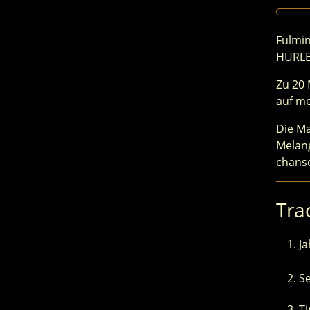
Fulmi
HURLE
Zu 20 
auf me
Die Ma
Melang
chans
Trac
J
Se
Ti