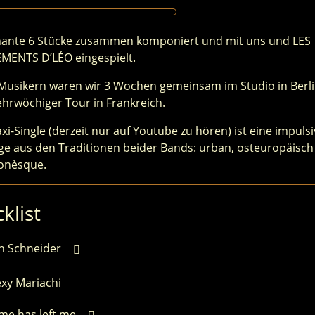
nante 6 Stücke zusammen komponiert und mit uns und LES
MENTS D’LÉO eingespielt.
Musikern waren wir 3 Wochen gemeinsam im Studio in Berl
hrwöchiger Tour in Frankreich.
xi-Single (derzeit nur auf Youtube zu hören) ist eine impuls
e aus den Traditionen beider Bands: urban, osteuropäisch
onèsque.
klist
ah Schneider
xy Mariachi
me has left me