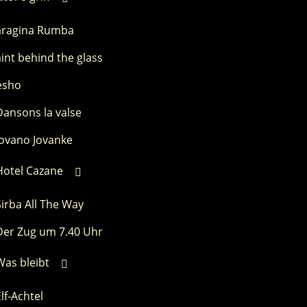
aragina Rumba
int behind the glass
esho
Dansons la valse
Jovano Jovanke
Hotel Cazane
Sirba All The Way
Der Zug um 7.40 Uhr
Was bleibt
lf-Achtel