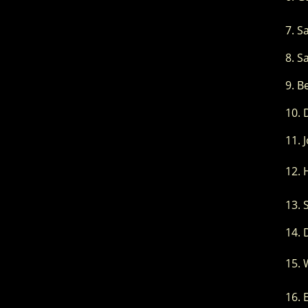
S
Sa
B
E