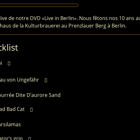
live de notre DVD «Live in Berlin». Nous fêtons nos 10 ans a
haus de la Kulturbrauerei au Prenzlauer Berg à Berlin.
klist
ni
rau von Ungefähr
ourrée Dite D’aurore Sand
ad Bad Cat
arsilamas
tor’s grin