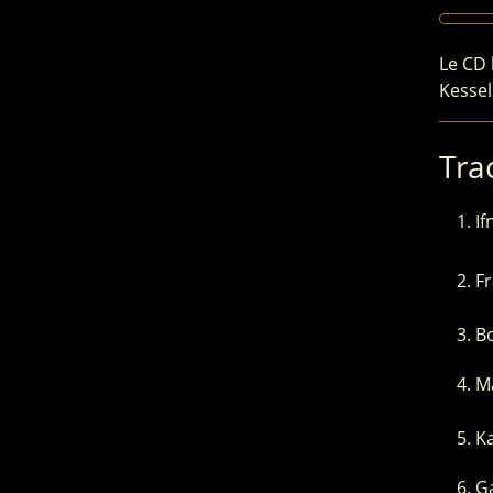
Le CD 
Kessel
Trac
If
F
B
M
K
Ga