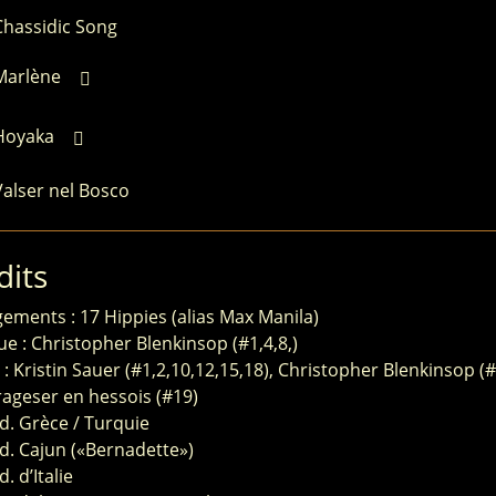
Chassidic Song
Marlène
Hoyaka
Valser nel Bosco
dits
ements : 17 Hippies (alias Max Manila)
e : Christopher Blenkinsop (#1,4,8,)
 : Kristin Sauer (#1,2,10,12,15,18), Christopher Blenkinsop (#
rageser en hessois (#19)
d. Grèce / Turquie
d. Cajun («Bernadette»)
. d’Italie