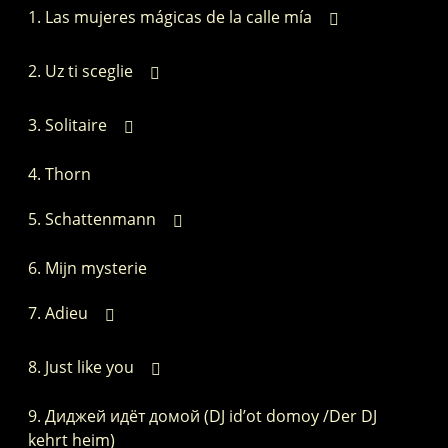
Las mujeres mágicas de la calle mía
Uz ti sceglie
Solitaire
Thorn
Schattenmann
Mijn mysterie
Adieu
Just like you
Диджей идёт домой (DJ id’ot domoy /Der DJ
kehrt heim)