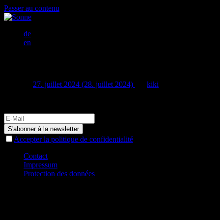
Passer au contenu
de
en
COMBIEN D’ALBUMS AVEZ VOUS PUB
Publié le
27. juillet 2024
(28. juillet 2024)
par
kiki
21 albums, y compris les albums spécialement conçus pour la France.
Accepter la politique de confidentialité
Contact
Impressum
Protection des données
© 2026 17 HIPPIES